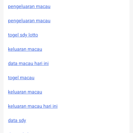
pengeluaran macau
pengeluaran macau
togel sdy lotto
keluaran macau
data macau hari ini
togel macau
keluaran macau
keluaran macau hari ini
data sdy