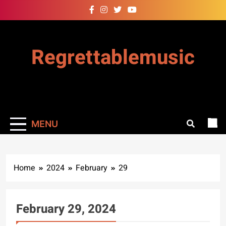
Skip
to
content
Regrettablemusic
MENU
Home
2024
February
29
February 29, 2024