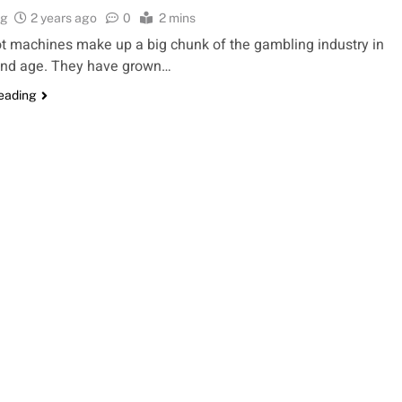
eg
2 years ago
0
2 mins
ot machines make up a big chunk of the gambling industry in
 and age. They have grown…
reading