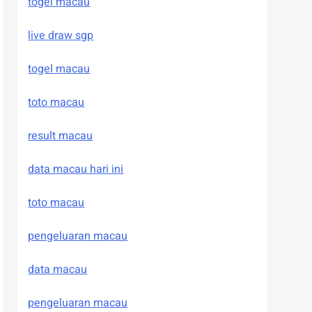
togel macau
live draw sgp
togel macau
toto macau
result macau
data macau hari ini
toto macau
pengeluaran macau
data macau
pengeluaran macau