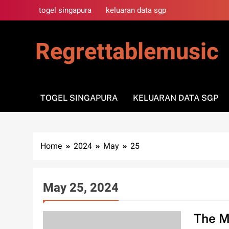
Skip
togel singapura
keluaran data sgp
to
content
Regrettablemusic
TOGEL SINGAPURA
KELUARAN DATA SGP
Home
2024
May
25
May 25, 2024
The M