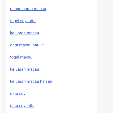
pengeluaran macau
togel sdy lotto
keluaran macau
data macau hari ini
togel macau
keluaran macau
keluaran macau hari ini
data sdy
data sdy lotto