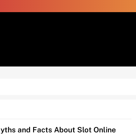
yths and Facts About Slot Online