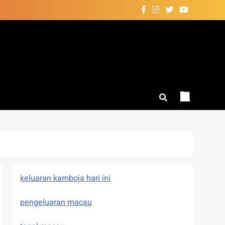
keluaran kamboja hari ini
pengeluaran macau