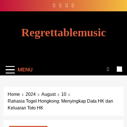
Skip
to
content
Regrettablemusic
MENU
Home
2024
August
10
Rahasia Togel Hongkong: Menyingkap Data HK dan
Keluaran Toto HK