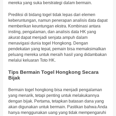
mereka yang suka berstrategi dalam bermain.
Prediksi di bidang togel tidak lepas dari elemen
keberuntungan, namun penerapan analisis data dapat
memberikan keuntungan ekstra. Kombinasi antara
insting, pengalaman, dan analisis data HK yang
akurat dapat menjadi senjata ampuh dalam
menavigasi dunia togel Hongkong. Dengan
pendekatan yang tepat, pemain bisa memaksimalkan
peluang mereka untuk meraih hasil yang didambakan
melalui keluaran Toto HK.
Tips Bermain Togel Hongkong Secara
Bijak
Bermain togel hongkong bisa menjadi pengalaman
yang menarik, tetapi penting untuk melakukannya
dengan bijak. Pertama, tetapkan batasan dana yang
akan digunakan untuk bermain. Pastikan bahwa Anda
hanya menggunakan uang yang tidak mempengaruhi