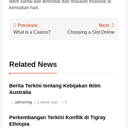
lebih santai dan terhindar dari masalah finansial di
kemudian hari.
Post
Previous:
Next:
What Is a Casino?
Choosing a Slot Online
navigation
Related News
Berita Terkini tentang Kebijakan Iklim
Australia
adminreg
1 week ago
0
Perkembangan Terkini Konflik di Tigray
Ethiopia