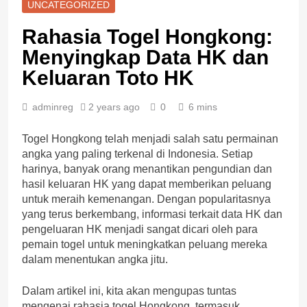
UNCATEGORIZED
Rahasia Togel Hongkong:
Menyingkap Data HK dan
Keluaran Toto HK
adminreg
2 years ago
0
6 mins
Togel Hongkong telah menjadi salah satu permainan
angka yang paling terkenal di Indonesia. Setiap
harinya, banyak orang menantikan pengundian dan
hasil keluaran HK yang dapat memberikan peluang
untuk meraih kemenangan. Dengan popularitasnya
yang terus berkembang, informasi terkait data HK dan
pengeluaran HK menjadi sangat dicari oleh para
pemain togel untuk meningkatkan peluang mereka
dalam menentukan angka jitu.
Dalam artikel ini, kita akan mengupas tuntas
mengenai rahasia togel Hongkong, termasuk