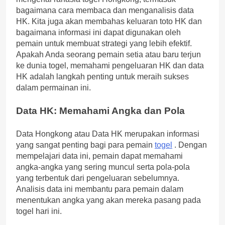
bagaimana cara membaca dan menganalisis data
HK. Kita juga akan membahas keluaran toto HK dan
bagaimana informasi ini dapat digunakan oleh
pemain untuk membuat strategi yang lebih efektif.
Apakah Anda seorang pemain setia atau baru terjun
ke dunia togel, memahami pengeluaran HK dan data
HK adalah langkah penting untuk meraih sukses
dalam permainan ini.
Data HK: Memahami Angka dan Pola
Data Hongkong atau Data HK merupakan informasi
yang sangat penting bagi para pemain
togel
. Dengan
mempelajari data ini, pemain dapat memahami
angka-angka yang sering muncul serta pola-pola
yang terbentuk dari pengeluaran sebelumnya.
Analisis data ini membantu para pemain dalam
menentukan angka yang akan mereka pasang pada
togel hari ini.