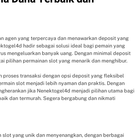
n agen yang terpercaya dan menawarkan deposit yang
ktogel4d hadir sebagai solusi ideal bagi pemain yang
arus mengeluarkan banyak uang. Dengan minimal deposit
 pilihan permainan slot yang menarik dan menghibur.
proses transaksi dengan opsi deposit yang fleksibel
main slot menjadi lebih nyaman dan praktis. Dengan
ngherankan jika Nenektogel4d menjadi pilihan utama bagi
baik dan termurah. Segera bergabung dan nikmati
slot yang unik dan menyenangkan, dengan berbagai