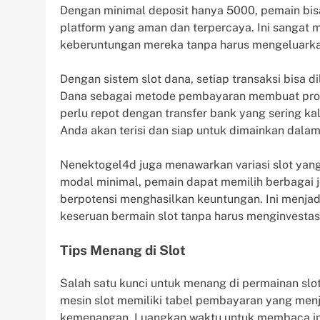
Dengan minimal deposit hanya 5000, pemain bis
platform yang aman dan terpercaya. Ini sangat
keberuntungan mereka tanpa harus mengeluarka
Dengan sistem slot dana, setiap transaksi bisa
Dana sebagai metode pembayaran membuat prose
perlu repot dengan transfer bank yang sering k
Anda akan terisi dan siap untuk dimainkan dalam
Nenektogel4d juga menawarkan variasi slot ya
modal minimal, pemain dapat memilih berbagai j
berpotensi menghasilkan keuntungan. Ini menjadi
keseruan bermain slot tanpa harus menginvestas
Tips Menang di Slot
Salah satu kunci untuk menang di permainan slo
mesin slot memiliki tabel pembayaran yang men
kemenangan. Luangkan waktu untuk membaca in