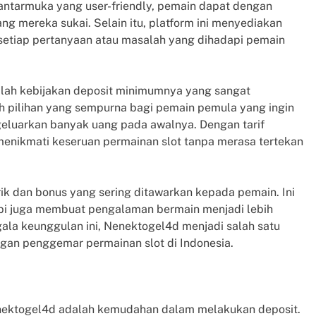
antarmuka yang user-friendly, pemain dapat dengan
g mereka sukai. Selain itu, platform ini menyediakan
setiap pertanyaan atau masalah yang dihadapi pemain
lah kebijakan deposit minimumnya yang sangat
ah pilihan yang sempurna bagi pemain pemula yang ingin
luarkan banyak uang pada awalnya. Dengan tarif
menikmati keseruan permainan slot tanpa merasa tertekan
k dan bonus yang sering ditawarkan kepada pemain. Ini
pi juga membuat pengalaman bermain menjadi lebih
a keunggulan ini, Nenektogel4d menjadi salah satu
ngan penggemar permainan slot di Indonesia.
enektogel4d adalah kemudahan dalam melakukan deposit.