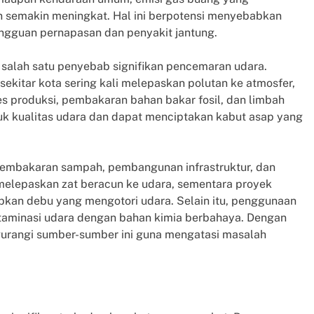
 semakin meningkat. Hal ini berpotensi menyebabkan
ngguan pernapasan dan penyakit jantung.
i salah satu penyebab signifikan pencemaran udara.
ekitar kota sering kali melepaskan polutan ke atmosfer,
ses produksi, pembakaran bahan bakar fosil, dan limbah
k kualitas udara dan dapat menciptakan kabut asap yang
embakaran sampah, pembangunan infrastruktur, dan
elepaskan zat beracun ke udara, sementara proyek
n debu yang mengotori udara. Selain itu, penggunaan
taminasi udara dengan bahan kimia berbahaya. Dengan
ngurangi sumber-sumber ini guna mengatasi masalah