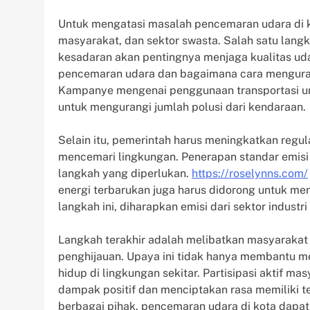
Untuk mengatasi masalah pencemaran udara di ko
masyarakat, dan sektor swasta. Salah satu lang
kesadaran akan pentingnya menjaga kualitas ud
pencemaran udara dan bagaimana cara mengurangi
Kampanye mengenai penggunaan transportasi u
untuk mengurangi jumlah polusi dari kendaraan.
Selain itu, pemerintah harus meningkatkan regu
mencemari lingkungan. Penerapan standar emisi
langkah yang diperlukan.
https://roselynns.com/
energi terbarukan juga harus didorong untuk me
langkah ini, diharapkan emisi dari sektor industri
Langkah terakhir adalah melibatkan masyarak
penghijauan. Upaya ini tidak hanya membantu me
hidup di lingkungan sekitar. Partisipasi aktif
dampak positif dan menciptakan rasa memiliki t
berbagai pihak, pencemaran udara di kota dapat 