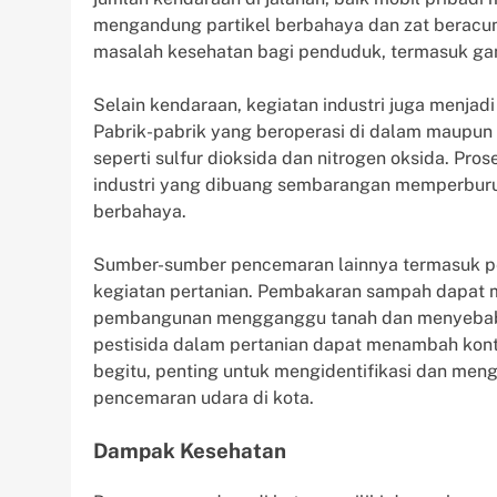
mengandung partikel berbahaya dan zat beracun
masalah kesehatan bagi penduduk, termasuk ga
Selain kendaraan, kegiatan industri juga menjad
Pabrik-pabrik yang beroperasi di dalam maupun s
seperti sulfur dioksida dan nitrogen oksida. Pro
industri yang dibuang sembarangan memperburu
berbahaya.
Sumber-sumber pencemaran lainnya termasuk p
kegiatan pertanian. Pembakaran sampah dapat m
pembangunan mengganggu tanah dan menyebabka
pestisida dalam pertanian dapat menambah kon
begitu, penting untuk mengidentifikasi dan me
pencemaran udara di kota.
Dampak Kesehatan