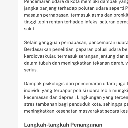
Pencemaran udara di kota memiliki dampak yang
jangka panjang terhadap polutan udara seperti 
masalah pernapasan, termasuk asma dan bronkiti
tinggi lebih rentan terhadap infeksi saluran pe
sakit.
Selain gangguan pernapasan, pencemaran udara
Berdasarkan penelitian, paparan polusi udara be
kardiovaskular, termasuk serangan jantung dan
dalam tubuh dan meningkatkan tekanan darah, y
serius.
Dampak psikologis dari pencemaran udara juga t
individu yang terpapar polusi udara lebih mung
kecemasan dan depresi. Lingkungan yang terce
stres tambahan bagi penduduk kota, sehingga p
meningkatkan kesehatan masyarakat secara kes
Langkah-langkah Penanganan