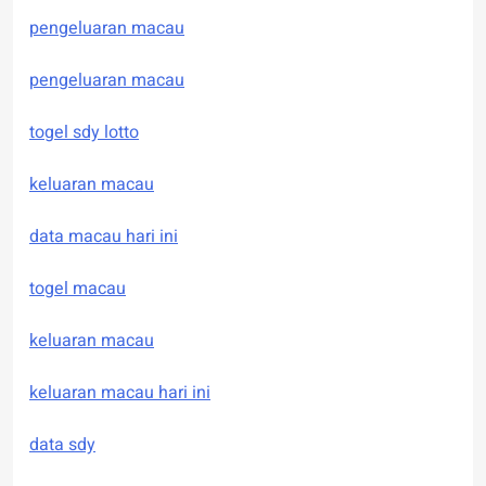
pengeluaran macau
pengeluaran macau
togel sdy lotto
keluaran macau
data macau hari ini
togel macau
keluaran macau
keluaran macau hari ini
data sdy