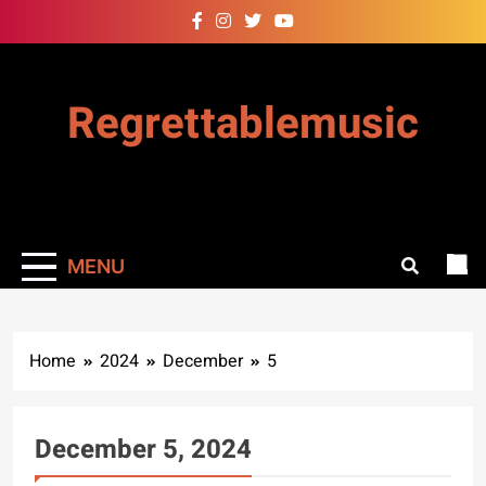
Skip
to
content
Regrettablemusic
MENU
Home
2024
December
5
December 5, 2024