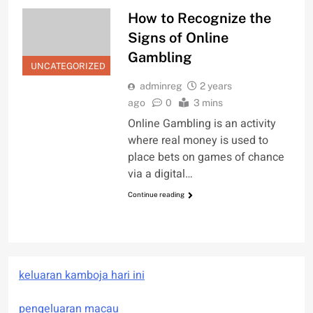
How to Recognize the
Signs of Online
Gambling
UNCATEGORIZED
adminreg
2 years
ago
0
3 mins
Online Gambling is an activity
where real money is used to
place bets on games of chance
via a digital…
Continue reading
keluaran kamboja hari ini
pengeluaran macau