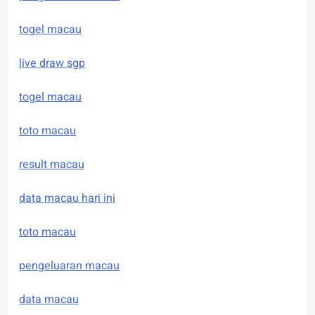
togel macau
live draw sgp
togel macau
toto macau
result macau
data macau hari ini
toto macau
pengeluaran macau
data macau