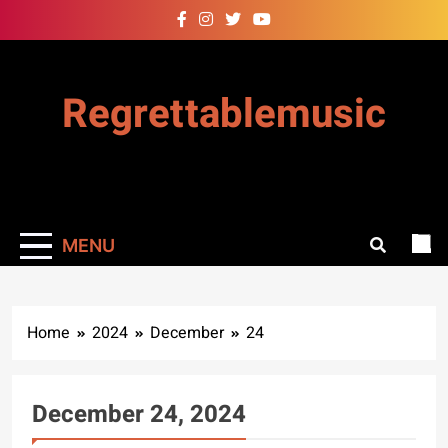
Skip
to
content
Regrettablemusic
MENU
Home
2024
December
24
December 24, 2024