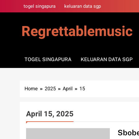
Skip
togel singapura
keluaran data sgp
to
content
Regrettablemusic
TOGEL SINGAPURA
KELUARAN DATA SGP
Home
2025
April
15
April 15, 2025
Sbobe