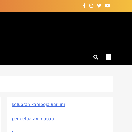
keluaran kamboja hari ini
pengeluaran macau