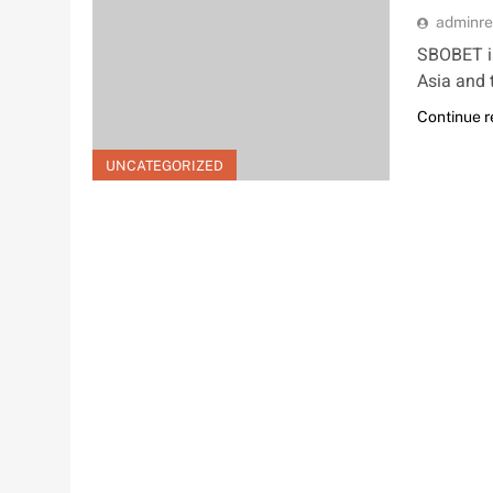
adminr
SBOBET is
Asia and 
Continue 
UNCATEGORIZED