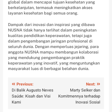
global dalam mencapai tujuan kesehatan yang
berkelanjutan, termasuk meningkatkan akses
layanan kesehatan bagi semua orang.
Dampak dari inovasi dan inspirasi yang dibawa
NUSNA tidak hanya terlihat dalam peningkatan
kualitas pendidikan keperawatan, tetapi juga
dalam pengembangan jaringan profesional di
seluruh dunia. Dengan memperluas jejaring, para
anggota NUSNA mampu membangun kolaborasi
yang mendukung pengembangan praktik
keperawatan yang inovatif, yang menguntungkan
masyarakat luas di berbagai belahan dunia.
Post
Previous:
Next:
Di Balik Augusto Neves
Marty Selker dan
navigation
Saúde: Kisah dan Visi
Komitmennya terhadap
Kami
Inovasi Sosial