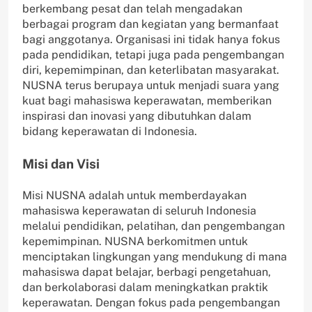
berkembang pesat dan telah mengadakan
berbagai program dan kegiatan yang bermanfaat
bagi anggotanya. Organisasi ini tidak hanya fokus
pada pendidikan, tetapi juga pada pengembangan
diri, kepemimpinan, dan keterlibatan masyarakat.
NUSNA terus berupaya untuk menjadi suara yang
kuat bagi mahasiswa keperawatan, memberikan
inspirasi dan inovasi yang dibutuhkan dalam
bidang keperawatan di Indonesia.
Misi dan Visi
Misi NUSNA adalah untuk memberdayakan
mahasiswa keperawatan di seluruh Indonesia
melalui pendidikan, pelatihan, dan pengembangan
kepemimpinan. NUSNA berkomitmen untuk
menciptakan lingkungan yang mendukung di mana
mahasiswa dapat belajar, berbagi pengetahuan,
dan berkolaborasi dalam meningkatkan praktik
keperawatan. Dengan fokus pada pengembangan