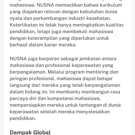
mahasiswa, NUSNA memastikan bahwa kurikulum
yang diajarkan relevan dengan kebutuhan dunia
nyata dan perkembangan industri kesehatan.
Keterlibatan ini tidak hanya meningkatkan kualitas
pendidikan, tetapi juga membekali mahasiswa
dengan keterampilan yang diperlukan untuk
berhasil dalam karier mereka.
NUSNA juga berperan sebagai jembatan antara
mahasiswa dan profesional keperawatan yang
berpengalaman. Melalui program mentoring dan
jaringan profesional, mahasiswa dapat belajar
langsung dari mereka yang telah berpengalaman
dalam bidang ini. Ini membantu membangun rasa
percaya diri dan kompetensi mahasiswa,
mempersiapkan mereka untuk tantangan di dunia
keperawatan setelah mereka menyelesaikan
pendidikan.
Dampak Global