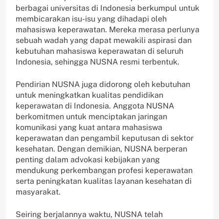
berbagai universitas di Indonesia berkumpul untuk
membicarakan isu-isu yang dihadapi oleh
mahasiswa keperawatan. Mereka merasa perlunya
sebuah wadah yang dapat mewakili aspirasi dan
kebutuhan mahasiswa keperawatan di seluruh
Indonesia, sehingga NUSNA resmi terbentuk.
Pendirian NUSNA juga didorong oleh kebutuhan
untuk meningkatkan kualitas pendidikan
keperawatan di Indonesia. Anggota NUSNA
berkomitmen untuk menciptakan jaringan
komunikasi yang kuat antara mahasiswa
keperawatan dan pengambil keputusan di sektor
kesehatan. Dengan demikian, NUSNA berperan
penting dalam advokasi kebijakan yang
mendukung perkembangan profesi keperawatan
serta peningkatan kualitas layanan kesehatan di
masyarakat.
Seiring berjalannya waktu, NUSNA telah