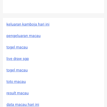
keluaran kamboja hari ini
pengeluaran macau
togel macau
live draw sgp
togel macau
toto macau
result macau
data macau hari ini