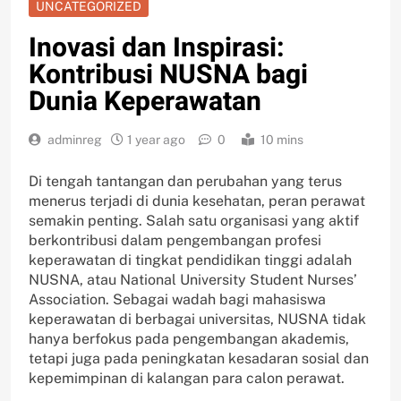
UNCATEGORIZED
Inovasi dan Inspirasi:
Kontribusi NUSNA bagi
Dunia Keperawatan
adminreg
1 year ago
0
10 mins
Di tengah tantangan dan perubahan yang terus
menerus terjadi di dunia kesehatan, peran perawat
semakin penting. Salah satu organisasi yang aktif
berkontribusi dalam pengembangan profesi
keperawatan di tingkat pendidikan tinggi adalah
NUSNA, atau National University Student Nurses’
Association. Sebagai wadah bagi mahasiswa
keperawatan di berbagai universitas, NUSNA tidak
hanya berfokus pada pengembangan akademis,
tetapi juga pada peningkatan kesadaran sosial dan
kepemimpinan di kalangan para calon perawat.