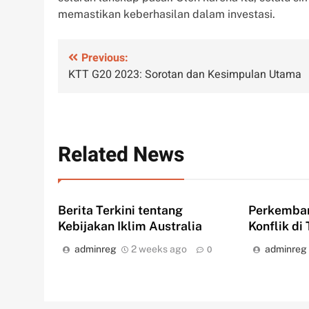
memastikan keberhasilan dalam investasi.
Post
Previous:
KTT G20 2023: Sorotan dan Kesimpulan Utama
navigation
Related News
Berita Terkini tentang
Perkemban
Kebijakan Iklim Australia
Konflik di
adminreg
2 weeks ago
adminreg
0