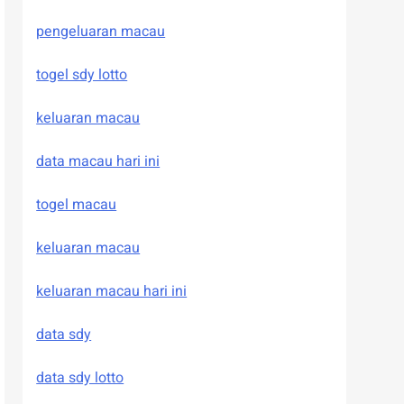
pengeluaran macau
togel sdy lotto
keluaran macau
data macau hari ini
togel macau
keluaran macau
keluaran macau hari ini
data sdy
data sdy lotto