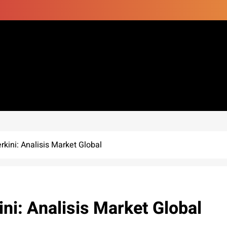
rkini: Analisis Market Global
ini: Analisis Market Global