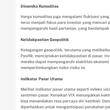
Dinamika Komoditas
Harga komoditas juga mengalami fluktuasi yang 
terus menjadi fokus para investor yang mencari p
mempengaruhi hasil pertanian, yang berdampak 
Ketidakpastian Geopolitik
Ketegangan geopolitik, terutama yang melibatka
Pasifik, menciptakan ketidakpastian di pasar. In
mereka dapat mempengaruhi stabilitas ekonomi g
mempertimbangkan risiko-risiko ini.
Indikator Pasar Utama
Melihat indikator pasar utama seperti indeks vo
sentimen pasar. Kenaikan VIX menunjukkan kekh
bisa menandakan rasa percaya diri kembali. Da
diperhatikan untuk mengantisipasi perubahan pa