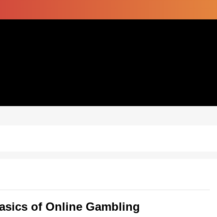
asics of Online Gambling