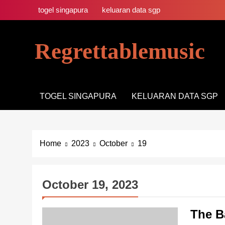
Skip
togel singapura
keluaran data sgp
to
content
Regrettablemusic
TOGEL SINGAPURA
KELUARAN DATA SGP
Home
2023
October
19
October 19, 2023
The B