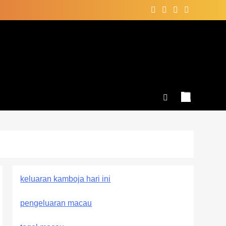
keluaran kamboja hari ini
pengeluaran macau