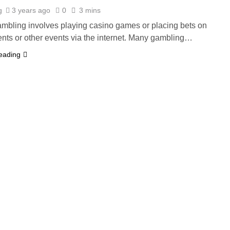
g
3 years ago
0
3 mins
mbling involves playing casino games or placing bets on
ents or other events via the internet. Many gambling…
eading