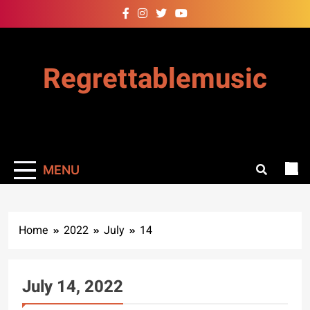
Skip
to
content
Regrettablemusic
MENU
Home
2022
July
14
July 14, 2022