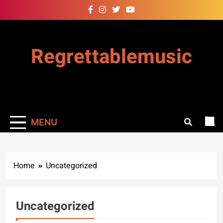
Skip
to
content
Regrettablemusic
MENU
Home
Uncategorized
Uncategorized