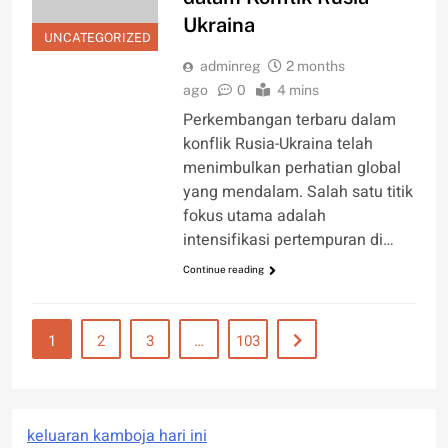
Ukraina
UNCATEGORIZED
adminreg
2 months
ago
0
4 mins
Perkembangan terbaru dalam
konflik Rusia-Ukraina telah
menimbulkan perhatian global
yang mendalam. Salah satu titik
fokus utama adalah
intensifikasi pertempuran di…
Continue reading
1
2
3
…
103
keluaran kamboja hari ini