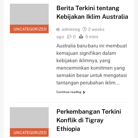
Berita Terkini tentang
Kebijakan Iklim Australia
UNCATEGORIZED
adminreg
2 weeks
ago
0
5 mins
Australia baru-baru ini membuat
kemajuan signifikan dalam
kebijakan iklimnya, yang
mencerminkan komitmen yang
semakin besar untuk mengatasi
tantangan perubahan iklim….
Continue reading
Perkembangan Terkini
Konflik di Tigray
Ethiopia
UNCATEGORIZED