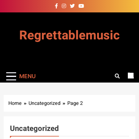
Skip
to
content
Regrettablemusic
MENU
Home
Uncategorized
Page 2
Uncategorized