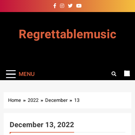
Skip
to
content
Regrettablemusic
MENU
Home
2022
December
13
December 13, 2022