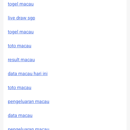
togel macau
live draw sgp
togel macau
toto macau
result macau
data macau hari ini
toto macau
pengeluaran macau
data macau
pengeluaran macau