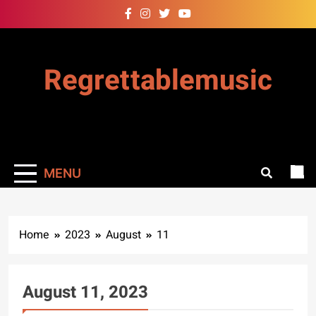
Skip
to
content
Regrettablemusic
MENU
Home
2023
August
11
August 11, 2023