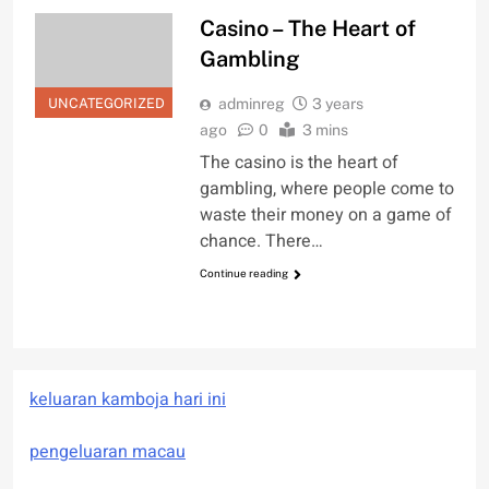
Casino – The Heart of
Gambling
UNCATEGORIZED
adminreg
3 years
ago
0
3 mins
The casino is the heart of
gambling, where people come to
waste their money on a game of
chance. There…
Continue reading
keluaran kamboja hari ini
pengeluaran macau