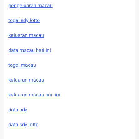
pengeluaran macau
togel sdy lotto
keluaran macau
data macau hari ini
togel macau
keluaran macau
keluaran macau hari ini
data sdy
data sdy lotto