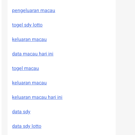
pengeluaran macau
togel sdy lotto
keluaran macau
data macau hari ini
togel macau
keluaran macau
keluaran macau hari ini
data sdy
data sdy lotto