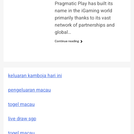
Pragmatic Play has built its
name in the iGaming world
primarily thanks to its vast
network of partnerships and
global…
Continue reading
keluaran kamboja hari ini
pengeluaran macau
togel macau
live draw sgp
togel macau