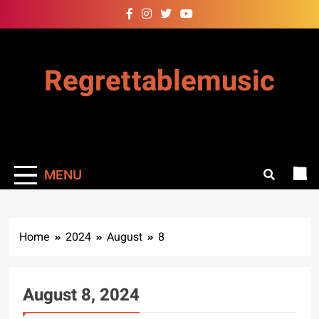
Skip
to
content
Regrettablemusic
MENU
Home
2024
August
8
August 8, 2024