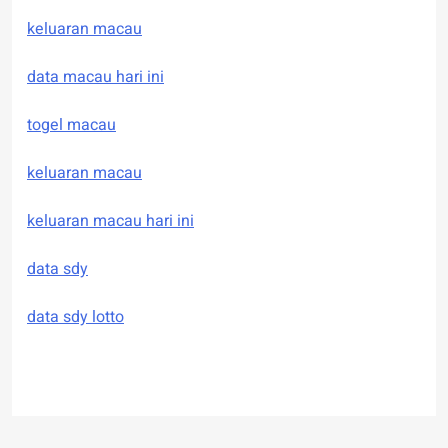
keluaran macau
data macau hari ini
togel macau
keluaran macau
keluaran macau hari ini
data sdy
data sdy lotto