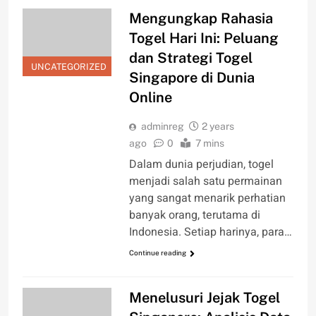
Mengungkap Rahasia
Togel Hari Ini: Peluang
dan Strategi Togel
UNCATEGORIZED
Singapore di Dunia
Online
adminreg
2 years
ago
0
7 mins
Dalam dunia perjudian, togel
menjadi salah satu permainan
yang sangat menarik perhatian
banyak orang, terutama di
Indonesia. Setiap harinya, para…
Continue reading
Menelusuri Jejak Togel