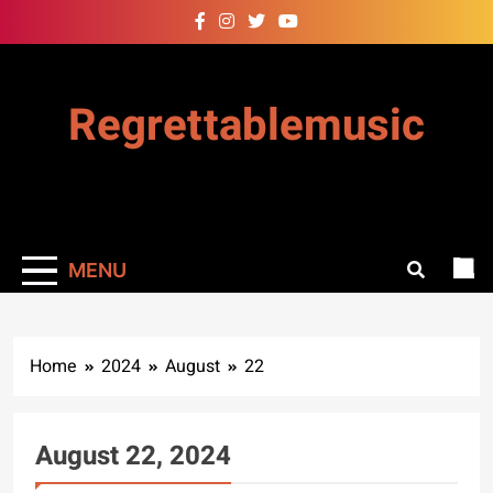
Skip
to
content
Regrettablemusic
MENU
Home
2024
August
22
August 22, 2024