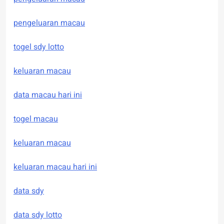
pengeluaran macau
togel sdy lotto
keluaran macau
data macau hari ini
togel macau
keluaran macau
keluaran macau hari ini
data sdy
data sdy lotto