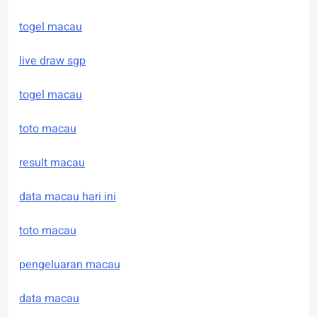
togel macau
live draw sgp
togel macau
toto macau
result macau
data macau hari ini
toto macau
pengeluaran macau
data macau