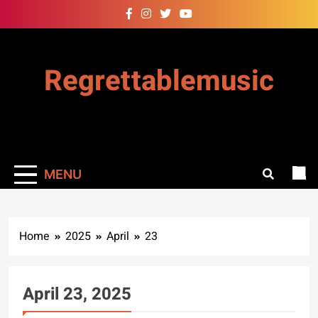
Skip
to
content
Regrettablemusic
MENU
Home
2025
April
23
April 23, 2025