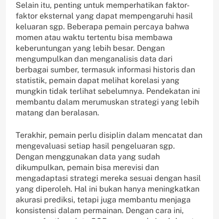
Selain itu, penting untuk memperhatikan faktor-
faktor eksternal yang dapat mempengaruhi hasil
keluaran sgp. Beberapa pemain percaya bahwa
momen atau waktu tertentu bisa membawa
keberuntungan yang lebih besar. Dengan
mengumpulkan dan menganalisis data dari
berbagai sumber, termasuk informasi historis dan
statistik, pemain dapat melihat korelasi yang
mungkin tidak terlihat sebelumnya. Pendekatan ini
membantu dalam merumuskan strategi yang lebih
matang dan beralasan.
Terakhir, pemain perlu disiplin dalam mencatat dan
mengevaluasi setiap hasil pengeluaran sgp.
Dengan menggunakan data yang sudah
dikumpulkan, pemain bisa merevisi dan
mengadaptasi strategi mereka sesuai dengan hasil
yang diperoleh. Hal ini bukan hanya meningkatkan
akurasi prediksi, tetapi juga membantu menjaga
konsistensi dalam permainan. Dengan cara ini,