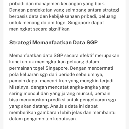
pribadi dan manajemen keuangan yang baik.
Dengan pendekatan yang seimbang antara strategi
berbasis data dan kebijaksanaan pribadi, peluang
untuk menang dalam togel Singapore dapat
meningkat secara signifikan.
Strategi Memanfaatkan Data SGP
Memanfaatkan data SGP secara efektif merupakan
kunci untuk meningkatkan peluang dalam
permainan togel Singapore. Dengan mencermati
pola keluaran sgp dari periode sebelumnya,
pemain dapat mencari tren yang mungkin terjadi.
Misalnya, dengan mencatat angka-angka yang
sering muncul dan yang jarang muncul, pemain
bisa merumuskan prediksi untuk pengeluaran sgp
yang akan datang. Analisis data ini dapat
memberikan gambaran lebih jelas dan membantu
dalam pengambilan keputusan.