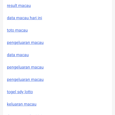
result macau
data macau hari ini
toto macau
pengeluaran macau
data macau
pengeluaran macau
pengeluaran macau
togel sdy lotto
keluaran macau