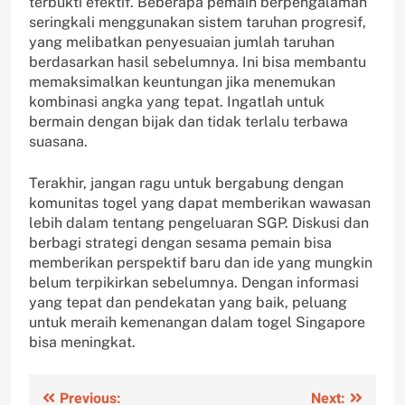
terbukti efektif. Beberapa pemain berpengalaman
seringkali menggunakan sistem taruhan progresif,
yang melibatkan penyesuaian jumlah taruhan
berdasarkan hasil sebelumnya. Ini bisa membantu
memaksimalkan keuntungan jika menemukan
kombinasi angka yang tepat. Ingatlah untuk
bermain dengan bijak dan tidak terlalu terbawa
suasana.
Terakhir, jangan ragu untuk bergabung dengan
komunitas togel yang dapat memberikan wawasan
lebih dalam tentang pengeluaran SGP. Diskusi dan
berbagi strategi dengan sesama pemain bisa
memberikan perspektif baru dan ide yang mungkin
belum terpikirkan sebelumnya. Dengan informasi
yang tepat dan pendekatan yang baik, peluang
untuk meraih kemenangan dalam togel Singapore
bisa meningkat.
Post
Previous:
Next: