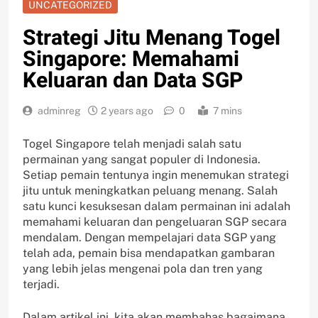
UNCATEGORIZED
Strategi Jitu Menang Togel
Singapore: Memahami
Keluaran dan Data SGP
adminreg
2 years ago
0
7 mins
Togel Singapore telah menjadi salah satu
permainan yang sangat populer di Indonesia.
Setiap pemain tentunya ingin menemukan strategi
jitu untuk meningkatkan peluang menang. Salah
satu kunci kesuksesan dalam permainan ini adalah
memahami keluaran dan pengeluaran SGP secara
mendalam. Dengan mempelajari data SGP yang
telah ada, pemain bisa mendapatkan gambaran
yang lebih jelas mengenai pola dan tren yang
terjadi.
Dalam artikel ini, kita akan membahas bagaimana