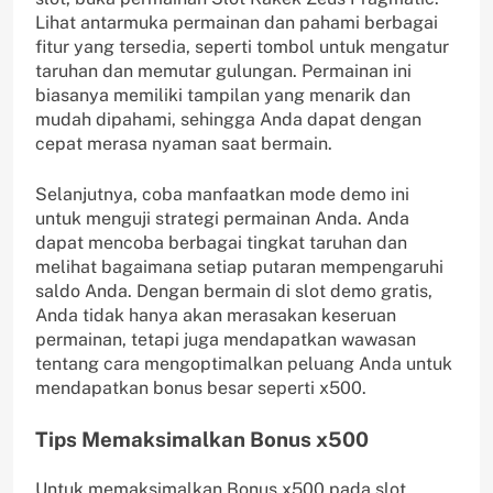
Lihat antarmuka permainan dan pahami berbagai
fitur yang tersedia, seperti tombol untuk mengatur
taruhan dan memutar gulungan. Permainan ini
biasanya memiliki tampilan yang menarik dan
mudah dipahami, sehingga Anda dapat dengan
cepat merasa nyaman saat bermain.
Selanjutnya, coba manfaatkan mode demo ini
untuk menguji strategi permainan Anda. Anda
dapat mencoba berbagai tingkat taruhan dan
melihat bagaimana setiap putaran mempengaruhi
saldo Anda. Dengan bermain di slot demo gratis,
Anda tidak hanya akan merasakan keseruan
permainan, tetapi juga mendapatkan wawasan
tentang cara mengoptimalkan peluang Anda untuk
mendapatkan bonus besar seperti x500.
Tips Memaksimalkan Bonus x500
Untuk memaksimalkan Bonus x500 pada slot