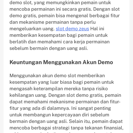
demo slot, yang memungkinkan pemain untuk
mencoba permainan ini secara gratis. Dengan slot
demo gratis, pemain bisa mengenal berbagai fitur
dan mekanisme permainan tanpa perlu
mengeluarkan uang.
slot demo zeus
Hal ini
memberikan kesempatan bagi pemain untuk
berlatih dan memahami cara kerja permainan
sebelum bermain dengan uang asli.
Keuntungan Menggunakan Akun Demo
Menggunakan akun demo slot memberikan
kesempatan yang luar biasa bagi pemain untuk
mengasah keterampilan mereka tanpa risiko
kehilangan uang. Dengan slot demo gratis, pemain
dapat memahami mekanisme permainan dan fitur-
fitur yang ada di dalamnya. Ini sangat penting
untuk membangun kepercayaan diri sebelum
bermain dengan uang asli. Selain itu, pemain dapat
mencoba berbagai strategi tanpa tekanan finansial,