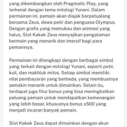
yang dikembangkan oleh Pragmatic Play, yang
terkenal dengan tema mitologi Yunani. Dalam
permainan ini, pemain akan diajak berpetualang
bersama Zeus, dewa petir dan penguasa Olympus.
Dengan grafis yang memukau dan animasi yang
halus, Slot Kakek Zeus menyajikan pengalaman
bermain yang menarik dan imersif bagi para
pemainnya.
Permainan ini dilengkapi dengan berbagai simbol
yang terkait dengan mitologi Yunani, seperti petir,
kuil, dan makhluk mitos. Setiap simbol memiliki
nilai pembayaran yang berbeda, yang membuatnya
semakin menarik untuk dimainkan. Selain itu,
terdapat juga fitur bonus yang bisa meningkatkan
peluang pemain untuk mendapatkan kemenangan
yang lebih besar, khususnya bonus x500 yang
menjadi incaran banyak pemain.
Slot Kakek Zeus dapat dimainkan dengan akun