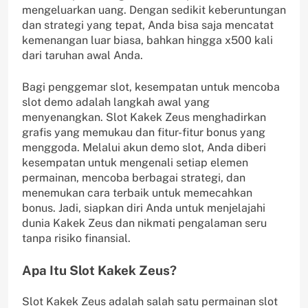
mengeluarkan uang. Dengan sedikit keberuntungan
dan strategi yang tepat, Anda bisa saja mencatat
kemenangan luar biasa, bahkan hingga x500 kali
dari taruhan awal Anda.
Bagi penggemar slot, kesempatan untuk mencoba
slot demo adalah langkah awal yang
menyenangkan. Slot Kakek Zeus menghadirkan
grafis yang memukau dan fitur-fitur bonus yang
menggoda. Melalui akun demo slot, Anda diberi
kesempatan untuk mengenali setiap elemen
permainan, mencoba berbagai strategi, dan
menemukan cara terbaik untuk memecahkan
bonus. Jadi, siapkan diri Anda untuk menjelajahi
dunia Kakek Zeus dan nikmati pengalaman seru
tanpa risiko finansial.
Apa Itu Slot Kakek Zeus?
Slot Kakek Zeus adalah salah satu permainan slot