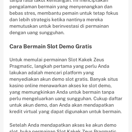
tanpa rasa takut kehilangan. Ini menciptakan
pengalaman bermain yang menyenangkan dan
bebas stres, membantu pemain untuk tetap fokus
dan lebih strategis ketika nantinya mereka
memutuskan untuk berinvestasi di permainan
dengan uang sungguhan.
Cara Bermain Slot Demo Gratis
Untuk memulai permainan Slot Kakek Zeus
Pragmatic, langkah pertama yang perlu Anda
lakukan adalah mencari platform yang
menyediakan akun demo slot gratis. Banyak situs
kasino online menawarkan akses ke slot demo,
yang memungkinkan Anda untuk bermain tanpa
perlu mengeluarkan uang sungguhan. Cukup daftar
untuk akun demo, dan Anda akan mendapatkan
kredit virtual yang dapat digunakan untuk bermain.
Setelah Anda mendapatkan akses ke akun demo
slot, buka permainan Slot Kakek Zeus Pragmatic.