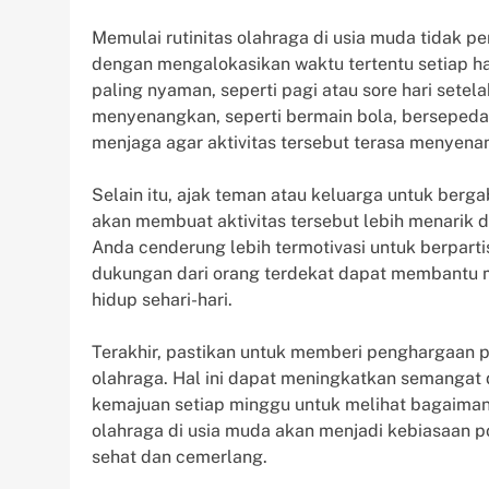
Memulai rutinitas olahraga di usia muda tidak p
dengan mengalokasikan waktu tertentu setiap ha
paling nyaman, seperti pagi atau sore hari setel
menyenangkan, seperti bermain bola, bersepeda,
menjaga agar aktivitas tersebut terasa menyenan
Selain itu, ajak teman atau keluarga untuk ber
akan membuat aktivitas tersebut lebih menarik 
Anda cenderung lebih termotivasi untuk berpart
dukungan dari orang terdekat dapat membantu me
hidup sehari-hari.
Terakhir, pastikan untuk memberi penghargaan pad
olahraga. Hal ini dapat meningkatkan semangat
kemajuan setiap minggu untuk melihat bagaiman
olahraga di usia muda akan menjadi kebiasaan 
sehat dan cemerlang.