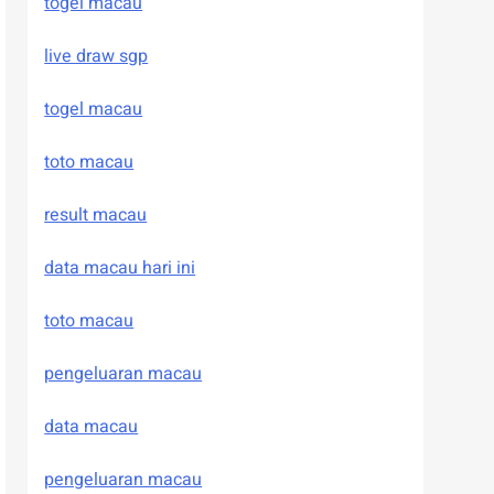
togel macau
live draw sgp
togel macau
toto macau
result macau
data macau hari ini
toto macau
pengeluaran macau
data macau
pengeluaran macau