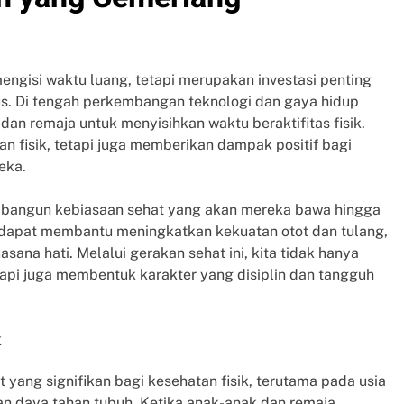
engisi waktu luang, tetapi merupakan investasi penting
s. Di tengah perkembangan teknologi dan gaya hidup
dan remaja untuk menyisihkan waktu beraktifitas fisik.
n fisik, tetapi juga memberikan dampak positif bagi
eka.
mbangun kebiasaan sehat yang akan mereka bawa hingga
ni dapat membantu meningkatkan kekuatan otot dan tulang,
ana hati. Melalui gerakan sehat ini, kita tidak hanya
etapi juga membentuk karakter yang disiplin dan tangguh
k
 yang signifikan bagi kesehatan fisik, terutama pada usia
kan daya tahan tubuh. Ketika anak-anak dan remaja