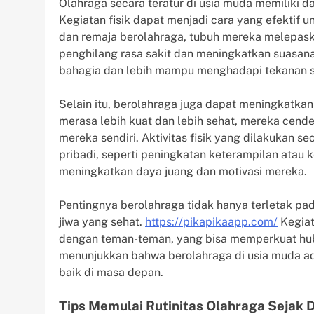
Olahraga secara teratur di usia muda memiliki 
Kegiatan fisik dapat menjadi cara yang efektif
dan remaja berolahraga, tubuh mereka melepaska
penghilang rasa sakit dan meningkatkan suasana
bahagia dan lebih mampu menghadapi tekanan se
Selain itu, berolahraga juga dapat meningkatkan
merasa lebih kuat dan lebih sehat, mereka cende
mereka sendiri. Aktivitas fisik yang dilakukan 
pribadi, seperti peningkatan keterampilan atau 
meningkatkan daya juang dan motivasi mereka.
Pentingnya berolahraga tidak hanya terletak p
jiwa yang sehat.
https://pikapikaapp.com/
Kegiat
dengan teman-teman, yang bisa memperkuat hubu
menunjukkan bahwa berolahraga di usia muda ada
baik di masa depan.
Tips Memulai Rutinitas Olahraga Sejak D