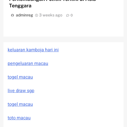
Tenggara
adminreg
3 weeks ago
0
keluaran kamboja hari ini
pengeluaran macau
togel macau
live draw sgp
togel macau
toto macau