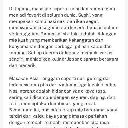
Di Jepang, masakan seperti sushi dan ramen telah
menjadi favorit di seluruh dunia. Sushi, yang
merupakan kombinasi nasi dan ikan segar,
menawarkan kesegaran dan kesederhanaan dalam
setiap gigitan. Ramen, di sisi lain, adalah hidangan
mie kuah yang memberikan kehangatan dan
kenyamanan dengan berbagai pilihan kaldu dan
topping. Setiap daerah di Jepang memiliki variasi
sendiri, menjadikan kuliner Jepang sangat beragam
dan menarik.
Masakan Asia Tenggara seperti nasi goreng dari
Indonesia dan pho dari Vietnam juga layak dicoba.
Nasi goreng adalah hidangan yang kaya rasa,
sering kali dicampur dengan sayuran, daging, dan
telur, menciptakan kombinasi yang lezat.
Sementara itu, pho adalah sup mie beraroma, yang
terdiri dari kaldu kaya yang dimasak perlahan
dengan rempah-rempah, memberikan cita rasa