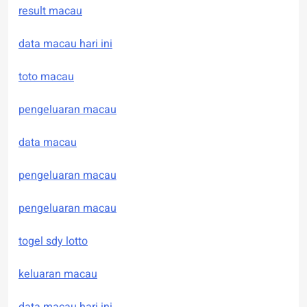
result macau
data macau hari ini
toto macau
pengeluaran macau
data macau
pengeluaran macau
pengeluaran macau
togel sdy lotto
keluaran macau