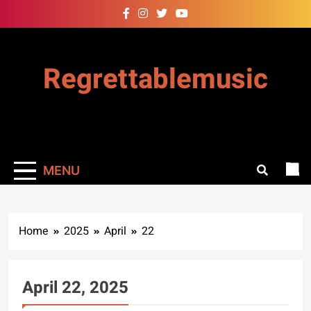
Skip
to
content
Regrettablemusic
MENU
Home
2025
April
22
April 22, 2025