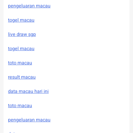
pengeluaran macau
togel macau
live draw sgp
togel macau
toto macau
result macau
data macau hari ini
toto macau
pengeluaran macau