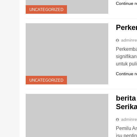
Continue r
UNCATEGORIZED
Perke
adminr
Perkemba
signifika
untuk pu
Continue r
UNCATEGORIZED
berit
Serika
adminr
Pemilu Am
isu pent