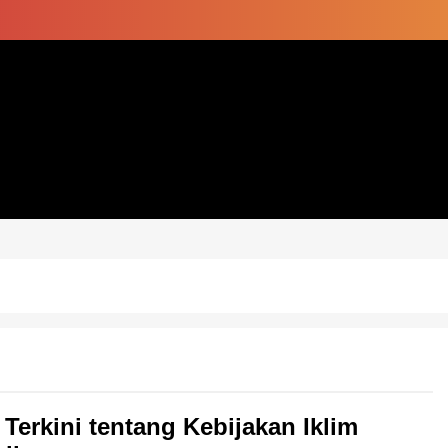
 Terkini tentang Kebijakan Iklim