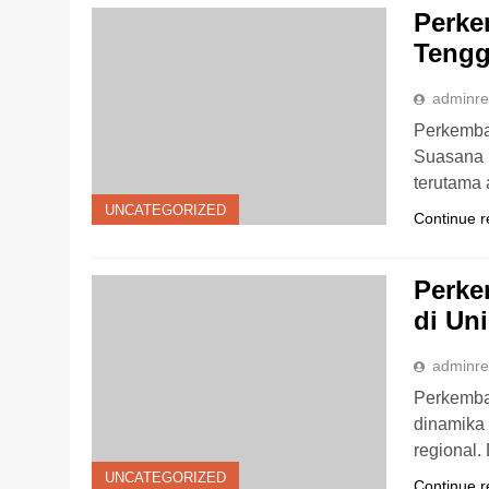
Perke
Tengg
adminr
Perkemban
Suasana P
terutama
UNCATEGORIZED
Continue r
Perke
di Un
adminr
Perkemban
dinamika 
regional
UNCATEGORIZED
Continue r