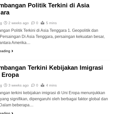
mbangan Politik Terkini di Asia
ara
eg
2 weeks ago
0
5 mins
gan Politik Terkini di Asia Tenggara 1. Geopolitik dan
ersaingan Di Asia Tenggara, persaingan kekuatan besar,
 antara Amerika…
eading
mbangan Terkini Kebijakan Imigrasi
i Eropa
eg
3 weeks ago
0
4 mins
gan terkini kebijakan imigrasi di Uni Eropa menunjukkan
yang signifikan, dipengaruhi oleh berbagai faktor global dan
. Dalam beberapa…
eading