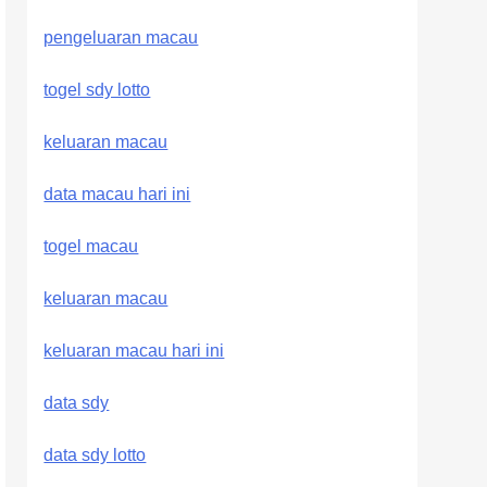
pengeluaran macau
togel sdy lotto
keluaran macau
data macau hari ini
togel macau
keluaran macau
keluaran macau hari ini
data sdy
data sdy lotto