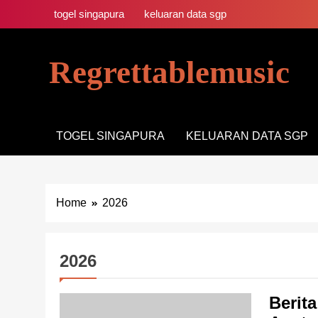
Skip
togel singapura
keluaran data sgp
to
content
Regrettablemusic
TOGEL SINGAPURA
KELUARAN DATA SGP
Home
2026
2026
Berita