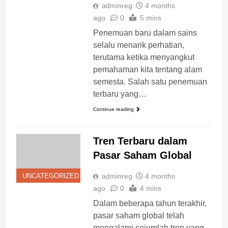
adminreg
4 months
ago
0
5 mins
Penemuan baru dalam sains
selalu menarik perhatian,
terutama ketika menyangkut
pemahaman kita tentang alam
semesta. Salah satu penemuan
terbaru yang…
Continue reading
Tren Terbaru dalam
Pasar Saham Global
adminreg
4 months
UNCATEGORIZED
ago
0
4 mins
Dalam beberapa tahun terakhir,
pasar saham global telah
mengalami sejumlah tren yang