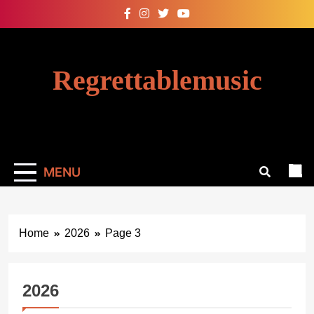
Skip
to
content
Regrettablemusic
MENU
Home
2026
Page 3
2026