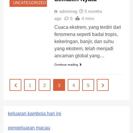
UNCATEGORIZED
adminreg
5 months
ago
0
4 mins
Cuaca ekstrem, yang terdiri dari
fenomena seperti badai tropis,
kekeringan, banjir, dan suhu
yang ekstrem, telah menjadi
ancaman global yang…
Continue reading
1
2
3
4
5
keluaran kamboja hari ini
pengeluaran macau