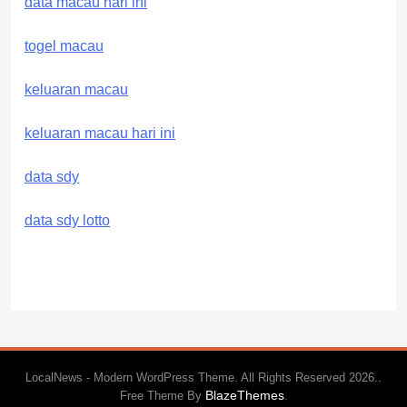
data macau hari ini
togel macau
keluaran macau
keluaran macau hari ini
data sdy
data sdy lotto
LocalNews - Modern WordPress Theme. All Rights Reserved 2026..
BlazeThemes
Free Theme By
.