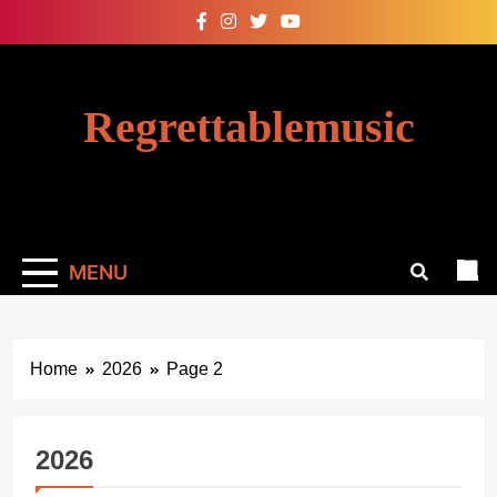
Skip
to
content
Regrettablemusic
MENU
Home
2026
Page 2
2026