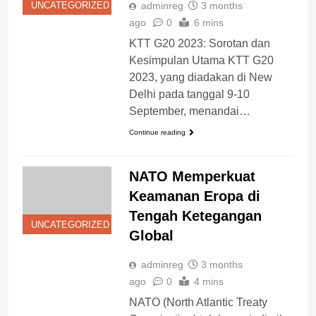
adminreg
3 months
UNCATEGORIZED
ago
0
6 mins
KTT G20 2023: Sorotan dan
Kesimpulan Utama KTT G20
2023, yang diadakan di New
Delhi pada tanggal 9-10
September, menandai…
Continue reading
NATO Memperkuat
Keamanan Eropa di
Tengah Ketegangan
UNCATEGORIZED
Global
adminreg
3 months
ago
0
4 mins
NATO (North Atlantic Treaty