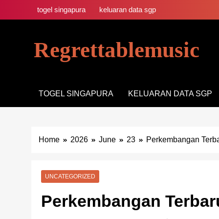
Skip
togel singapura
keluaran data sgp
to
content
Regrettablemusic
TOGEL SINGAPURA
KELUARAN DATA SGP
Home
2026
June
23
Perkembangan Terba
UNCATEGORIZED
Perkembangan Terbar