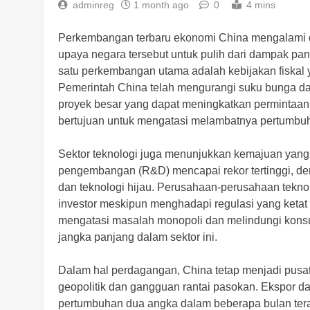
adminreg
1 month ago
0
4 mins
Perkembangan terbaru ekonomi China mengalami di
upaya negara tersebut untuk pulih dari dampak p
satu perkembangan utama adalah kebijakan fiskal
Pemerintah China telah mengurangi suku bunga dan
proyek besar yang dapat meningkatkan permintaan 
bertujuan untuk mengatasi melambatnya pertumbuha
Sektor teknologi juga menunjukkan kemajuan yang
pengembangan (R&D) mencapai rekor tertinggi, den
dan teknologi hijau. Perusahaan-perusahaan teknol
investor meskipun menghadapi regulasi yang ketat 
mengatasi masalah monopoli dan melindungi konsu
jangka panjang dalam sektor ini.
Dalam hal perdagangan, China tetap menjadi pusa
geopolitik dan gangguan rantai pasokan. Ekspor 
pertumbuhan dua angka dalam beberapa bulan terakhi