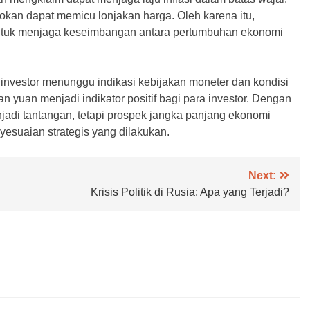
kan dapat memicu lonjakan harga. Oleh karena itu,
 untuk menjaga keseimbangan antara pertumbuhan ekonomi
 investor menunggu indikasi kebijakan moneter dan kondisi
 yuan menjadi indikator positif bagi para investor. Dengan
njadi tantangan, tetapi prospek jangka panjang ekonomi
yesuaian strategis yang dilakukan.
Next:
Krisis Politik di Rusia: Apa yang Terjadi?