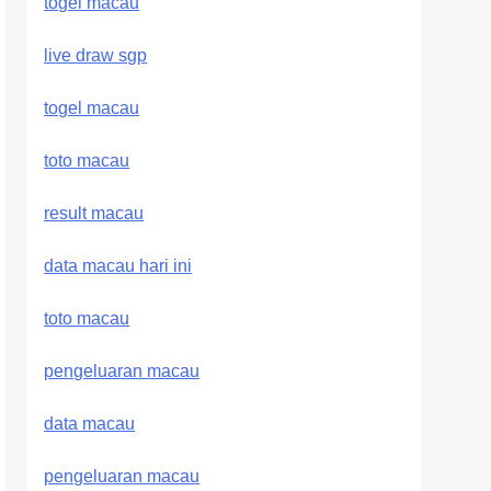
togel macau
live draw sgp
togel macau
toto macau
result macau
data macau hari ini
toto macau
pengeluaran macau
data macau
pengeluaran macau