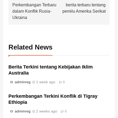
Perkembangan Terbaru
berita terbaru tentang
navigation
dalam Konflik Rusia-
pemilu Amerika Serikat
Ukraina
Related News
Berita Terkini tentang Kebijakan Iklim
Australia
adminreg
1 week ago
0
Perkembangan Terkini Konflik di Tigray
Ethiopia
adminreg
2 weeks ago
0