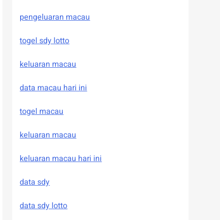
pengeluaran macau
togel sdy lotto
keluaran macau
data macau hari ini
togel macau
keluaran macau
keluaran macau hari ini
data sdy
data sdy lotto