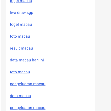
togel macau
live draw sgp
togel macau
toto macau
result macau
data macau hari ini
toto macau
pengeluaran macau
data macau
pengeluaran macau