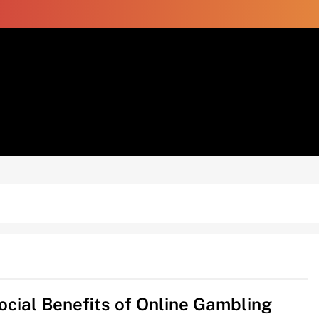
ocial Benefits of Online Gambling