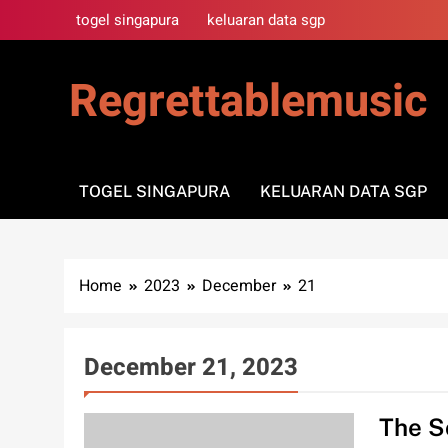
Skip
togel singapura
keluaran data sgp
to
content
Regrettablemusic
TOGEL SINGAPURA
KELUARAN DATA SGP
Home
2023
December
21
December 21, 2023
The S