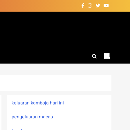
keluaran kamboja hari ini
pengeluaran macau