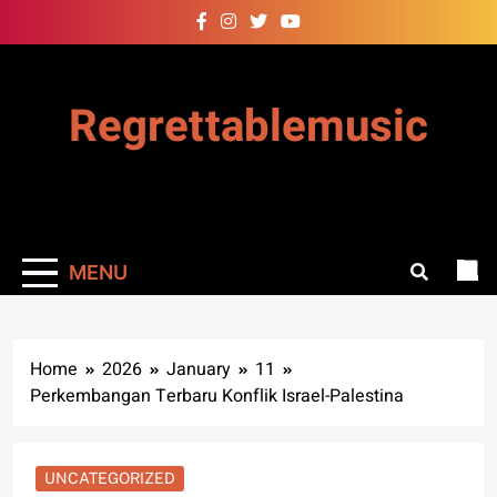
Skip
to
content
Regrettablemusic
MENU
Home
2026
January
11
Perkembangan Terbaru Konflik Israel-Palestina
UNCATEGORIZED