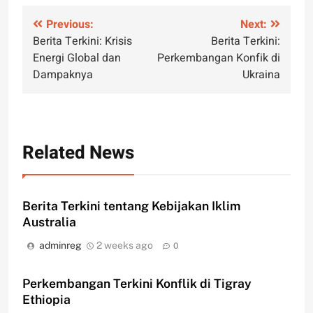
Post
Previous:
Next:
Berita Terkini: Krisis
Berita Terkini:
navigation
Energi Global dan
Perkembangan Konfik di
Dampaknya
Ukraina
Related News
Berita Terkini tentang Kebijakan Iklim
Australia
adminreg
2 weeks ago
0
Perkembangan Terkini Konflik di Tigray
Ethiopia