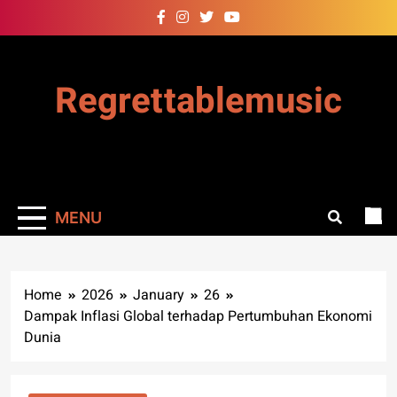
Skip
to
content
Regrettablemusic
MENU
Home
2026
January
26
Dampak Inflasi Global terhadap Pertumbuhan Ekonomi
Dunia