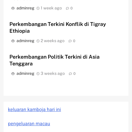
adminreg
1 week ago
0
Perkembangan Terkini Konflik di Tigray
Ethiopia
adminreg
2 weeks ago
0
Perkembangan Politik Terkini di Asia
Tenggara
adminreg
3 weeks ago
0
keluaran kamboja hari ini
pengeluaran macau