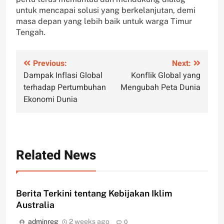
untuk mencapai solusi yang berkelanjutan, demi
masa depan yang lebih baik untuk warga Timur
Tengah.
Post
Previous:
Next:
Dampak Inflasi Global
Konflik Global yang
navigation
terhadap Pertumbuhan
Mengubah Peta Dunia
Ekonomi Dunia
Related News
Berita Terkini tentang Kebijakan Iklim
Australia
adminreg
2 weeks ago
0